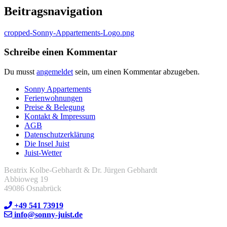
Beitragsnavigation
cropped-Sonny-Appartements-Logo.png
Schreibe einen Kommentar
Du musst
angemeldet
sein, um einen Kommentar abzugeben.
Sonny Appartements
Ferienwohnungen
Preise & Belegung
Kontakt & Impressum
AGB
Datenschutzerklärung
Die Insel Juist
Juist-Wetter
Beatrix Kolbe-Gebhardt & Dr. Jürgen Gebhardt
Abbioweg 19
49086 Osnabrück
+49 541 73919
info@sonny-juist.de