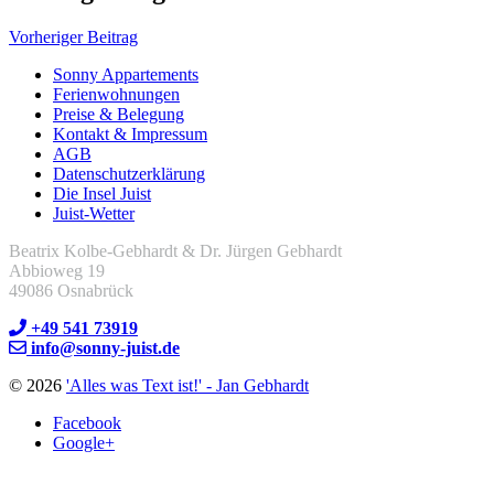
Vorheriger Beitrag
Sonny Appartements
Ferienwohnungen
Preise & Belegung
Kontakt & Impressum
AGB
Datenschutzerklärung
Die Insel Juist
Juist-Wetter
Beatrix Kolbe-Gebhardt & Dr. Jürgen Gebhardt
Abbioweg 19
49086 Osnabrück
+49 541 73919
info@sonny-juist.de
© 2026
'Alles was Text ist!' - Jan Gebhardt
Facebook
Google+