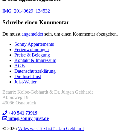
IMG_20140629_134532
Schreibe einen Kommentar
Du musst
angemeldet
sein, um einen Kommentar abzugeben.
Sonny Appartements
Ferienwohnungen
Preise & Belegung
Kontakt & Impressum
AGB
Datenschutzerklärung
Die Insel Juist
Juist-Wetter
Beatrix Kolbe-Gebhardt & Dr. Jürgen Gebhardt
Abbioweg 19
49086 Osnabrück
+49 541 73919
info@sonny-juist.de
© 2026
'Alles was Text ist!' - Jan Gebhardt